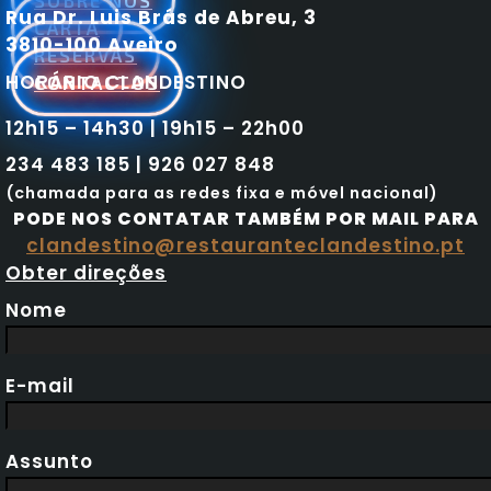
SOBRE NÓS
Rua Dr. Luis Brás de Abreu, 3
CARTA
3810-100 Aveiro
RESERVAS
HORÁRIO CLANDESTINO
CONTACTOS
12h15 – 14h30 | 19h15 – 22h00
234 483 185 | 926 027 848
(chamada para as redes fixa e móvel nacional)
PODE NOS CONTATAR TAMBÉM POR MAIL PARA
clandestino@restauranteclandestino.pt
Obter direções
Nome
E-mail
Assunto