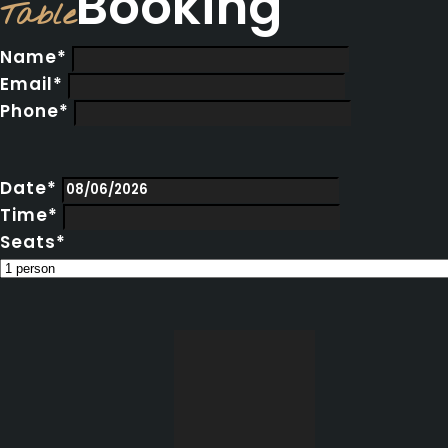
Booking
Table
Name*
Email*
Phone*
Date*
Time*
Seats*