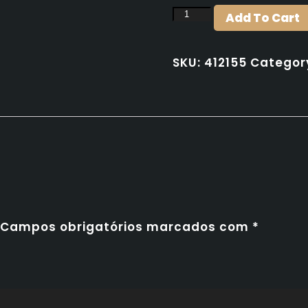
Voll
Add To Cart
Damm
25cl
SKU:
412155
Categor
quantity
Campos obrigatórios marcados com
*