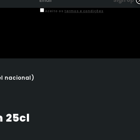
Aceito os
termos e condições
TERMOS E CONDIÇÕES DE USO
l nacional)
 25cl