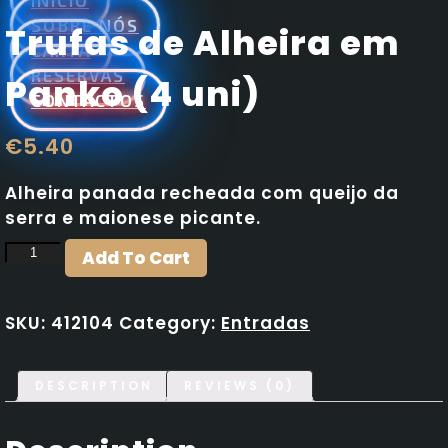
INÍCIO
SOBRE NÓS
Trufas de Alheira em
CARTA
RESERVAS
Panko (4 uni)
CONTACTOS
€
5.40
Alheira panada recheada com queijo da
serra e maionese picante.
Trufas
Add To Cart
de
Alheira
SKU:
412104
Category:
Entradas
em
Panko
(4
DESCRIPTION
REVIEWS (0)
uni)
quantity