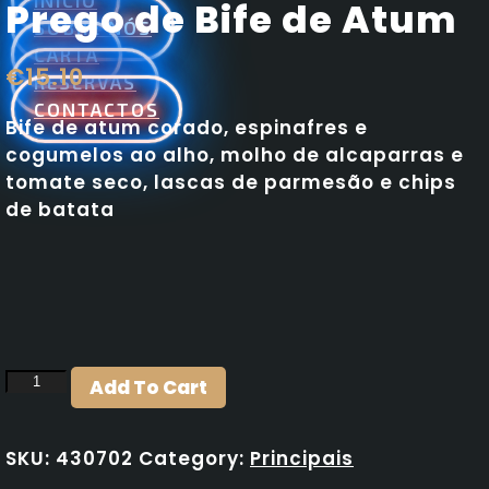
INÍCIO
Prego de Bife de Atum
SOBRE NÓS
CARTA
€15.10
RESERVAS
CONTACTOS
Bife de atum corado, espinafres e
cogumelos ao alho, molho de alcaparras e
tomate seco, lascas de parmesão e chips
de batata
Prego
Add To Cart
de
Bife
SKU:
430702
Category:
Principais
de
Atum