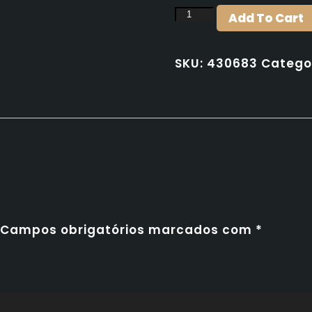
Somersby
Add To Cart
Maçã
33cl
SKU:
430683
Catego
quantity
Campos obrigatórios marcados com
*