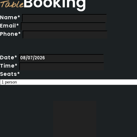
Booking
Table
Name*
Email*
Phone*
Date*
Time*
Seats*